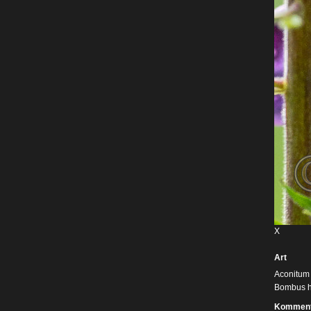
X
Art
Aconitum 
Bombus h
Komment