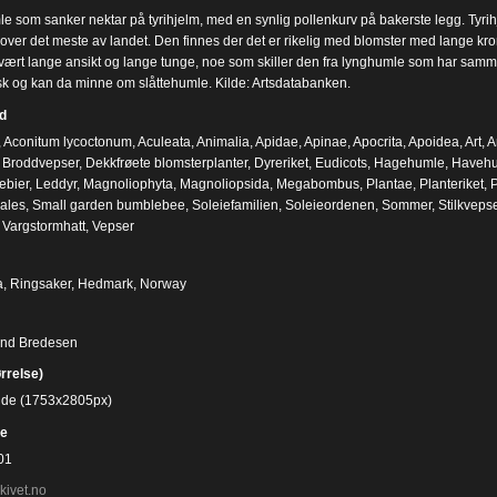
 som sanker nektar på tyrihjelm, med en synlig pollenkurv på bakerste legg. Tyrih
 over det meste av landet. Den finnes der det er rikelig med blomster med lange kron
svært lange ansikt og lange tunge, noe som skiller den fra lynghumle som har samme
sk og kan da minne om slåttehumle. Kilde: Artsdatabanken.
d
,
Aconitum lycoctonum
,
Aculeata
,
Animalia
,
Apidae
,
Apinae
,
Apocrita
,
Apoidea
,
Art
,
A
,
Broddvepser
,
Dekkfrøete blomsterplanter
,
Dyreriket
,
Eudicots
,
Hagehumle
,
Haveh
ebier
,
Leddyr
,
Magnoliophyta
,
Magnoliopsida
,
Megabombus
,
Plantae
,
Planteriket
,
P
ales
,
Small garden bumblebee
,
Soleiefamilien
,
Soleieordenen
,
Sommer
,
Stilkveps
,
Vargstormhatt
,
Vepser
, Ringsaker, Hedmark, Norway
ind Bredesen
ørrelse)
bilde (1753x2805px)
e
01
kivet.no