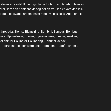
jelm er en verdifull næringsplante for humler. Hagehumle er en
rør, som den henter nektar og pollen fra. Den er karakteristisk
 gule og svarte fargemønster med hvit bakstuss. Arten er ofte
rthropoda
,
Blomst
,
Blomstring
,
Bombini
,
Bombus
,
Bombus
umle
,
Hjelmslekta
,
Humler
,
Hymenoptera
,
Insecta
,
Insekter
,
ollenkurv
,
Pollinator
,
Pollinering
,
Ranunculaceae
,
er
,
Tofrøbladete blomsterplanter
,
Torhjelm
,
Trädgårdshumla
,