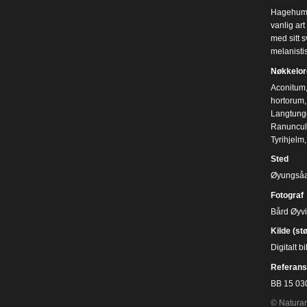
Hagehumle
vanlig art
med sitt 
melanisti
Nøkkelor
Aconitum
hortorum
Langtung
Ranuncul
Tyrihjelm
Sted
Øyungsåa
Fotograf
Bård Øyv
Kilde (st
Digitalt 
Referans
BB 15 03
© Naturar