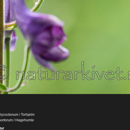
lycoctonum / Torhjelm
ortorum / Hagehumle
ar