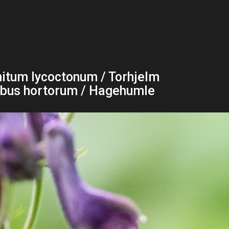
itum lycoctonum / Torhjelm
us hortorum / Hagehumle