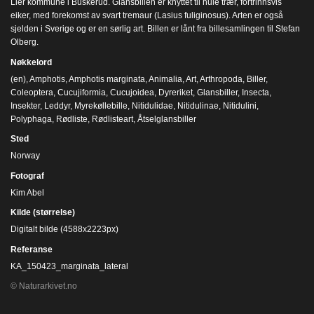
Lier kommune i Buskerud. Glansbillen er knyttet til hule trær, fortrinnsvis
eiker, med forekomst av svart tremaur (Lasius fuliginosus). Arten er også
sjelden i Sverige og er en sørlig art. Billen er lånt fra billesamlingen til Stefan
Olberg.
Nøkkelord
(en)
,
Amphotis
,
Amphotis marginata
,
Animalia
,
Art
,
Arthropoda
,
Biller
,
Coleoptera
,
Cucujiformia
,
Cucujoidea
,
Dyreriket
,
Glansbiller
,
Insecta
,
Insekter
,
Leddyr
,
Myrekøllebille
,
Nitidulidae
,
Nitidulinae
,
Nitidulini
,
Polyphaga
,
Rødliste
,
Rødlisteart
,
Åtselglansbiller
Sted
Norway
Fotograf
Kim Abel
Kilde (størrelse)
Digitalt bilde (4588x2223px)
Referanse
KA_150423_marginata_lateral
© Naturarkivet.no