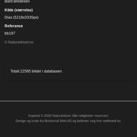
Bård Bredesen
Kilde (størrelse)
Dias (5218x3335px)
Referanse
bb197
© Naturarkivet.no
Totalt
22585
bilder i databasen.
Kopirett © 2026 Naturarkivet. Alle rettigheter reservert.
Design og kode fra
Buskerud Web AS
og befinner seg hos
netthotell.no
.