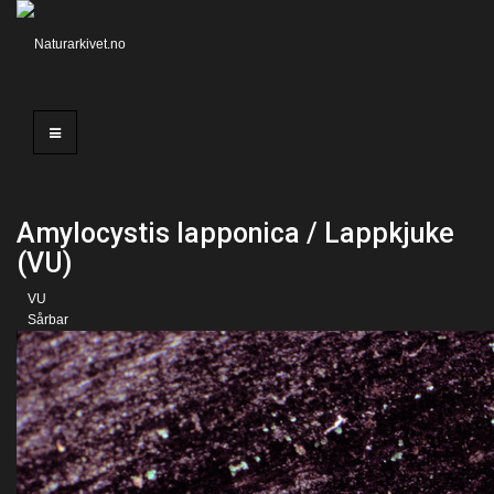
Amylocystis lapponica / Lappkjuke
(VU)
VU
Sårbar