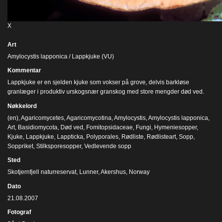
X
Art
Amylocystis lapponica / Lappkjuke (VU)
Kommentar
Lappkjuke er en sjelden kjuke som vokser på grove, delvis barkløse
granlæger i produktiv urskogsnær granskog med store mengder død ved.
Nøkkelord
(en)
,
Agaricomycetes
,
Agaricomycotina
,
Amylocystis
,
Amylocystis lapponica
,
Art
,
Basidiomycota
,
Død ved
,
Fomitopsidaceae
,
Fungi
,
Hymeniesopper
,
Kjuke
,
Lappkjuke
,
Lappticka
,
Polyporales
,
Rødliste
,
Rødlisteart
,
Sopp
,
Soppriket
,
Stilksporesopper
,
Vedlevende sopp
Sted
Skotjernfjell naturreservat, Lunner, Akershus, Norway
Dato
21.08.2007
Fotograf