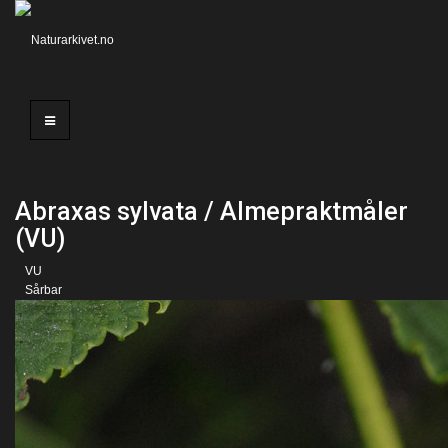
Abraxas sylvata / Almepraktmåler
(VU)
VU
Sårbar