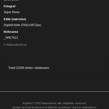
Fotograf
Sigve Reiso
Kilde (størrelse)
Digitalt bilde (2592x3872px)
Referanse
_SRE7621
© Naturarkivet.no
Totalt
22585
bilder i databasen.
Kopirett © 2026 Naturarkivet. Alle rettigheter reservert.
Design og kode fra
Buskerud Web AS
og befinner seg hos
netthotell.no
.