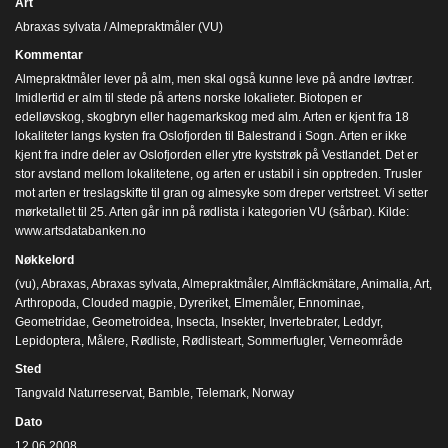
Art
Abraxas sylvata / Almepraktmåler (VU)
Kommentar
Almepraktmåler lever på alm, men skal også kunne leve på andre løvtrær.
Imidlertid er alm til stede på artens norske lokalieter. Biotopen er
edelløvskog, skogbryn eller hagemarkskog med alm. Arten er kjent fra 18
lokaliteter langs kysten fra Oslofjorden til Balestrand i Sogn. Arten er ikke
kjent fra indre deler av Oslofjorden eller ytre kyststrøk på Vestlandet. Det er
stor avstand mellom lokalitetene, og arten er ustabil i sin opptreden. Trusler
mot arten er treslagskifte til gran og almesyke som dreper vertstreet. Vi setter
mørketallet til 25. Arten går inn på rødlista i kategorien VU (sårbar). Kilde:
www.artsdatabanken.no
Nøkkelord
(vu)
,
Abraxas
,
Abraxas sylvata
,
Almepraktmåler
,
Almfläckmätare
,
Animalia
,
Art
,
Arthropoda
,
Clouded magpie
,
Dyreriket
,
Elmemåler
,
Ennominae
,
Geometridae
,
Geometroidea
,
Insecta
,
Insekter
,
Invertebrater
,
Leddyr
,
Lepidoptera
,
Målere
,
Rødliste
,
Rødlisteart
,
Sommerfugler
,
Verneområde
Sted
Tangvald Naturreservat, Bamble, Telemark, Norway
Dato
12.06.2008