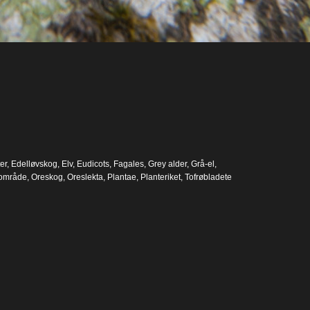
er
,
Edelløvskog
,
Elv
,
Eudicots
,
Fagales
,
Grey alder
,
Grå-el
,
nområde
,
Oreskog
,
Oreslekta
,
Plantae
,
Planteriket
,
Tofrøbladete