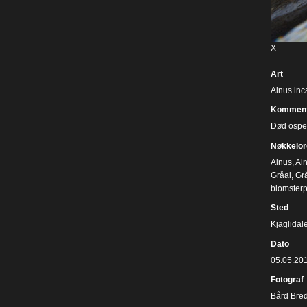
X
Art
Alnus inc
Komment
Død ospes
Nøkkelor
Alnus
,
Al
Gråal
,
Gr
blomsterp
Sted
Kjaglidal
Dato
05.05.20
Fotograf
Bård Bre