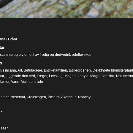
ana / Gråor
ar
tamme og elv omgitt av frodig og dødvedrik edelløvskog.
d
nus incana
,
Art
,
Betulaceae
,
Bjørkefamilien
,
Bøkeordenen
,
Dekkfrøete blomsterplant
åor
,
Liggende død ved
,
Læger
,
Løvskog
,
Magnoliophyta
,
Magnoliopsida
,
Naturver
lanter
,
Vann
,
Verneområde
en naturreservat, Krokskogen, Bærum, Akershus, Norway
12
desen