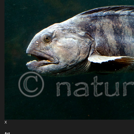
X
Art