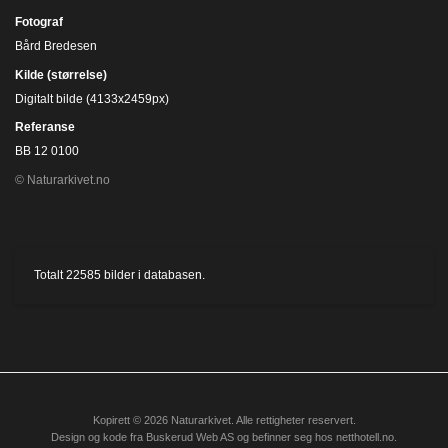
Fotograf
Bård Bredesen
Kilde (størrelse)
Digitalt bilde (4133x2459px)
Referanse
BB 12 0100
© Naturarkivet.no
Totalt
22585
bilder i databasen.
Kopirett © 2026 Naturarkivet. Alle rettigheter reservert.
Design og kode fra
Buskerud Web AS
og befinner seg hos
netthotell.no
.