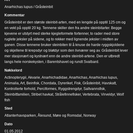
Anarhichas lupus / Gråsteinbit
Kommentar
Gråsteinbit er den største steinbit-arten, med en lengde på opptil 125 cm og
en vekt på opptil 20 kg. Tennene skiller den fra andre steinbitarter. Begge
kjevene er utstyrt med sterke kjegleformete fortenner, to rader med store
ruglete jeksler på sidene, og to rekker med lignende jeksler i midten av
ganen. Disse tennene bruker steinbiten til å knuse de harde ryggskjoldene
og skjellene til krepsdyr og bløtdyr som den livnærer seg av. Gråsteinbit lever
mer stasjonært og kystnært enn de andre steinbit-artene. Den er utbredt
langs hele norskekysten, i Barentshavet og rundt Svalbard.
Nøkkelord
Actinopterygii
,
Akvarie
,
Anarhichadidae
,
Anarhichas
,
Anarhichas lupus
,
Animalia
,
Art
,
Beinfisk
,
Chordata
,
Dyreriket
,
Fisk
,
Gråsteinbit
,
Havskatt
,
Kontrollerte forhold
,
Perciformes
,
Ryggstrengdyr
,
Saltvannsfisk
,
Steinbitfamilien
,
Stribet havkat
,
Strålefinnefisker
,
Vertebrata
,
Virveldyr
,
Wolf
fish
Sted
Atlanterhavsparken, Ålesund, Møre og Romsdal, Norway
Dato
01.05.2012