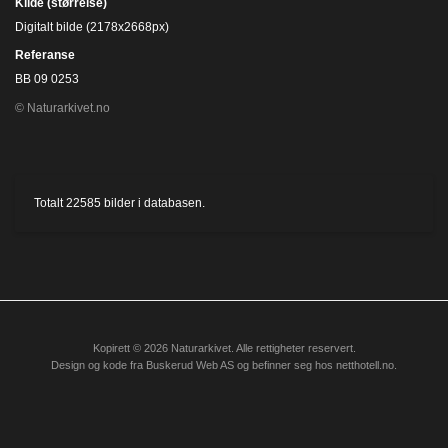
Kilde (størrelse)
Digitalt bilde (2178x2668px)
Referanse
BB 09 0253
© Naturarkivet.no
Totalt
22585
bilder i databasen.
Kopirett © 2026 Naturarkivet. Alle rettigheter reservert.
Design og kode fra
Buskerud Web AS
og befinner seg hos
netthotell.no
.