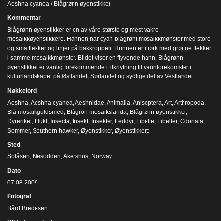
Aeshna cyanea / Blågrønn øyenstikker
Kommentar
Blågrønn øyenstikker er en av våre største og mest vakre
mosaikkøyenstikkere. Hannen har cyan-blågrønt mosaikkmønster med store
og små flekker og linjer på bakkroppen. Hunnen er mørk med grønne flekker
i samme mosaikkmønster. Bildet viser en flyvende hann. Blågrønn
øyenstikker er vanlig forekommende i tilknytning til vannforekomster i
kulturlandskapet på Østlandet, Sørlandet og sydlige del av Vestlandet.
Nøkkelord
Aeshna
,
Aeshna cyanea
,
Aeshnidae
,
Animalia
,
Anisoptera
,
Art
,
Arthropoda
,
Blå mosaikguldsmed
,
Blågrön mosaikslända
,
Blågrønn øyenstikker
,
Dyreriket
,
Flukt
,
Insecta
,
Insekt
,
Insekter
,
Leddyr
,
Libelle
,
Libeller
,
Odonata
,
Sommer
,
Southern hawker
,
Øyenstikker
,
Øyenstikkere
Sted
Solåsen, Nesodden, Akershus, Norway
Dato
07.08.2009
Fotograf
Bård Bredesen