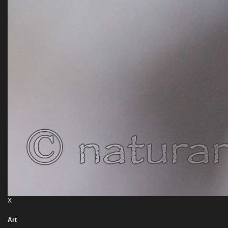
X
Art