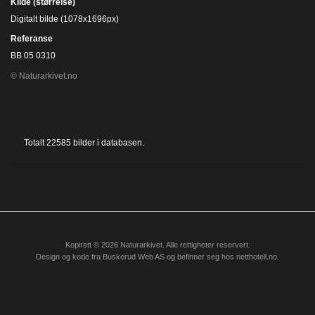
Kilde (størrelse)
Digitalt bilde (1078x1696px)
Referanse
BB 05 0310
© Naturarkivet.no
Totalt
22585
bilder i databasen.
Kopirett © 2026 Naturarkivet. Alle rettigheter reservert.
Design og kode fra
Buskerud Web AS
og befinner seg hos
netthotell.no
.