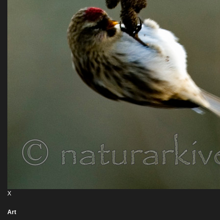
X
Art