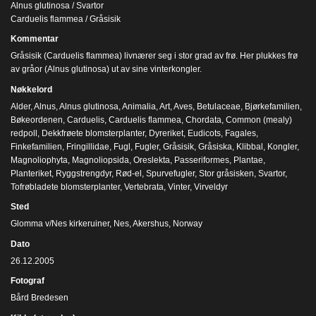
Alnus glutinosa / Svartor
Carduelis flammea / Gråsisik
Kommentar
Gråsisik (Carduelis flammea) livnærer seg i stor grad av frø. Her plukkes frø
av gråor (Alnus glutinosa) ut av sine vinterkongler.
Nøkkelord
Alder
,
Alnus
,
Alnus glutinosa
,
Animalia
,
Art
,
Aves
,
Betulaceae
,
Bjørkefamilien
,
Bøkeordenen
,
Carduelis
,
Carduelis flammea
,
Chordata
,
Common (mealy)
redpoll
,
Dekkfrøete blomsterplanter
,
Dyreriket
,
Eudicots
,
Fagales
,
Finkefamilien
,
Fringillidae
,
Fugl
,
Fugler
,
Gråsisik
,
Gråsiska
,
Klibbal
,
Kongler
,
Magnoliophyta
,
Magnoliopsida
,
Oreslekta
,
Passeriformes
,
Plantae
,
Planteriket
,
Ryggstrengdyr
,
Rød-el
,
Spurvefugler
,
Stor gråsisken
,
Svartor
,
Tofrøbladete blomsterplanter
,
Vertebrata
,
Vinter
,
Virveldyr
Sted
Glomma v/Nes kirkeruiner, Nes, Akershus, Norway
Dato
26.12.2005
Fotograf
Bård Bredesen