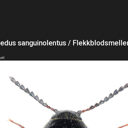
dus sanguinolentus / Flekkblodsmeller
uet