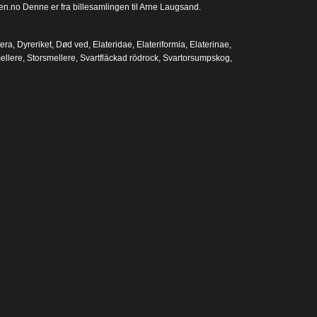
en.no Denne er fra billesamlingen til Arne Laugsand.
era
,
Dyreriket
,
Død ved
,
Elateridae
,
Elateriformia
,
Elaterinae
,
ellere
,
Storsmellere
,
Svartfläckad rödrock
,
Svartorsumpskog
,