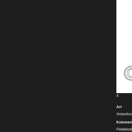
X
Art
Ampedus s
Komment
Flekkblods