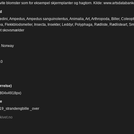
 hvite blomster som for eksempel skjermplanter og hagtorn. Kilde: www.artsdatabank
d
dini
,
Ampedus
,
Ampedus sanguinolentus
,
Animalia
,
Art
,
Arthropoda
,
Biller
,
Coleopt
ea
,
Flekkblodsmeller
,
Insecta
,
Insekter
,
Leddyr
,
Polyphaga
,
Rødliste
,
Rødlisteart
,
Sm
et skovsmælder
, Norway
10
ørrelse)
(2804x4918px)
e
9_strandengbille _over
kivet.no