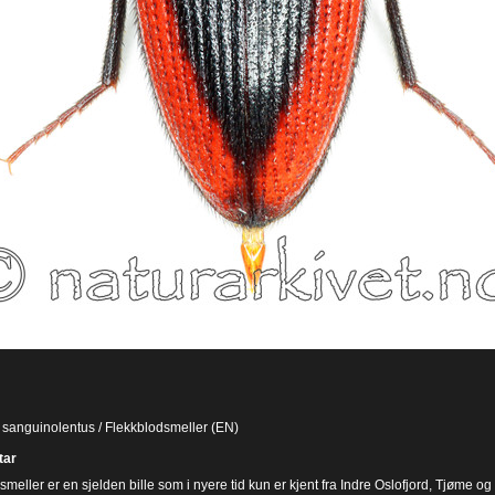
anguinolentus / Flekkblodsmeller (EN)
ar
meller er en sjelden bille som i nyere tid kun er kjent fra Indre Oslofjord, Tjøme og L