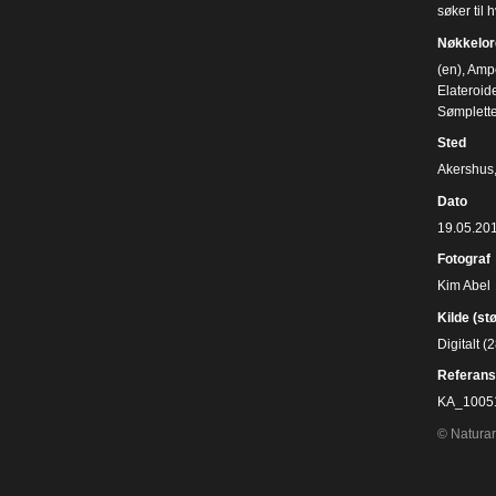
søker til
Nøkkelor
(en)
,
Ampe
Elateroid
Sømplett
Sted
Akershus
Dato
19.05.20
Fotograf
Kim Abel
Kilde (st
Digitalt 
Referans
KA_10051
© Naturar