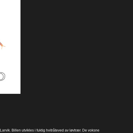
arvik. Billen utvikles i fuktig hvitråteved av løvtrær. De voksne